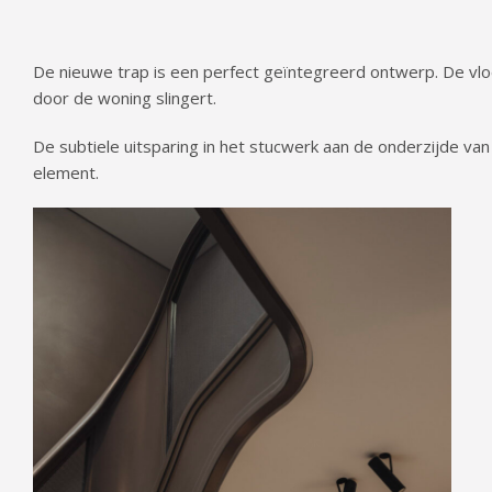
De nieuwe trap is een perfect geïntegreerd ontwerp. De vloe
door de woning slingert.
De subtiele uitsparing in het stucwerk aan de onderzijde va
element.